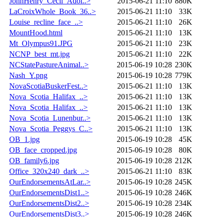
JohnHenry_Cecil_Adol..>
2015-06-21 11:10
880K
LaCroixWhole_Book_36..>
2015-06-21 11:10
33K
Louise_recline_face_..>
2015-06-21 11:10
26K
MountHood.html
2015-06-21 11:10
13K
Mt_Olympus91.JPG
2015-06-21 11:10
23K
NCNP_best_mt.jpg
2015-06-21 11:10
22K
NCStatePastureAnimal..>
2015-06-19 10:28
230K
Nash_Y.png
2015-06-19 10:28
779K
NovaScotiaBuskerFest..>
2015-06-21 11:10
13K
Nova_Scotia_Halifax_..>
2015-06-21 11:10
13K
Nova_Scotia_Halifax_..>
2015-06-21 11:10
13K
Nova_Scotia_Lunenbur..>
2015-06-21 11:10
13K
Nova_Scotia_Peggys_C..>
2015-06-21 11:10
13K
OB_1.jpg
2015-06-19 10:28
45K
OB_face_cropped.jpg
2015-06-19 10:28
80K
OB_family6.jpg
2015-06-19 10:28
212K
Office_320x240_dark_..>
2015-06-21 11:10
83K
OurEndorsementsAtLar..>
2015-06-19 10:28
245K
OurEndorsementsDist1..>
2015-06-19 10:28
246K
OurEndorsementsDist2..>
2015-06-19 10:28
234K
OurEndorsementsDist3..>
2015-06-19 10:28
246K