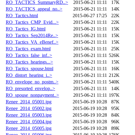
RO_TACTICS_SummaryRD..>
2015-06-21 11:11
17K
RO_TACTICS_appeal_no..>
2015-06-21 11:11
14K
RO_Tactics.html
2015-06-27 17:25
22K
RO_Tactics_CMP_Evid...>
2015-06-21 11:11
22K
RO_Tactics_IG.html
2015-06-21 11:11
15K
RO_Tactics_Sep2014Re..>
2015-06-21 11:11
15K
RO_Tactics_VA_eBenef..>
2015-06-21 11:11
15K
RO_Tactics_exam.html
2015-06-21 11:11
25K
RO_Tactics_false_inf..>
2015-06-21 11:11
526K
RO_Tactics_hearings...>
2015-06-21 11:11
15K
RO_Tactics_spouse.html
2015-06-21 11:11
16K
RO_distort_hearing_i..>
2015-06-21 11:11
212K
RO_envelope_no_postm..>
2015-06-21 11:11
540K
RO_presorted_envelop..>
2015-06-21 11:11
14K
RO_spouse_nonpayment..>
2015-06-21 11:11
197K
Renee_2014_05001.jpg
2015-06-19 10:28
87K
Renee_2014_05002.jpg
2015-06-19 10:28
95K
Renee_2014_05003.jpg
2015-06-19 10:28
84K
Renee_2014_05004.jpg
2015-06-19 10:28
96K
Renee_2014_05005.jpg
2015-06-19 10:28
89K
Renee_2014_05006.jpg
2015-06-19 10:28
176K