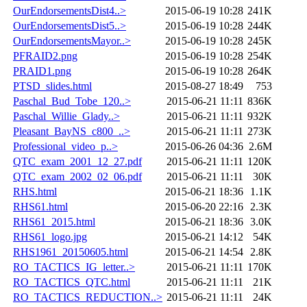
OurEndorsementsDist4..>
2015-06-19 10:28
241K
OurEndorsementsDist5..>
2015-06-19 10:28
244K
OurEndorsementsMayor..>
2015-06-19 10:28
245K
PFRAID2.png
2015-06-19 10:28
254K
PRAID1.png
2015-06-19 10:28
264K
PTSD_slides.html
2015-08-27 18:49
753
Paschal_Bud_Tobe_120..>
2015-06-21 11:11
836K
Paschal_Willie_Glady..>
2015-06-21 11:11
932K
Pleasant_BayNS_c800_..>
2015-06-21 11:11
273K
Professional_video_p..>
2015-06-26 04:36
2.6M
QTC_exam_2001_12_27.pdf
2015-06-21 11:11
120K
QTC_exam_2002_02_06.pdf
2015-06-21 11:11
30K
RHS.html
2015-06-21 18:36
1.1K
RHS61.html
2015-06-20 22:16
2.3K
RHS61_2015.html
2015-06-21 18:36
3.0K
RHS61_logo.jpg
2015-06-21 14:12
54K
RHS1961_20150605.html
2015-06-21 14:54
2.8K
RO_TACTICS_IG_letter..>
2015-06-21 11:11
170K
RO_TACTICS_QTC.html
2015-06-21 11:11
21K
RO_TACTICS_REDUCTION..>
2015-06-21 11:11
24K