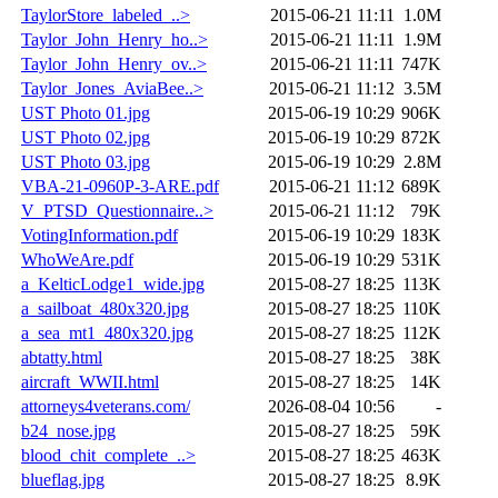
TaylorStore_labeled_..>
2015-06-21 11:11
1.0M
Taylor_John_Henry_ho..>
2015-06-21 11:11
1.9M
Taylor_John_Henry_ov..>
2015-06-21 11:11
747K
Taylor_Jones_AviaBee..>
2015-06-21 11:12
3.5M
UST Photo 01.jpg
2015-06-19 10:29
906K
UST Photo 02.jpg
2015-06-19 10:29
872K
UST Photo 03.jpg
2015-06-19 10:29
2.8M
VBA-21-0960P-3-ARE.pdf
2015-06-21 11:12
689K
V_PTSD_Questionnaire..>
2015-06-21 11:12
79K
VotingInformation.pdf
2015-06-19 10:29
183K
WhoWeAre.pdf
2015-06-19 10:29
531K
a_KelticLodge1_wide.jpg
2015-08-27 18:25
113K
a_sailboat_480x320.jpg
2015-08-27 18:25
110K
a_sea_mt1_480x320.jpg
2015-08-27 18:25
112K
abtatty.html
2015-08-27 18:25
38K
aircraft_WWII.html
2015-08-27 18:25
14K
attorneys4veterans.com/
2026-08-04 10:56
-
b24_nose.jpg
2015-08-27 18:25
59K
blood_chit_complete_..>
2015-08-27 18:25
463K
blueflag.jpg
2015-08-27 18:25
8.9K